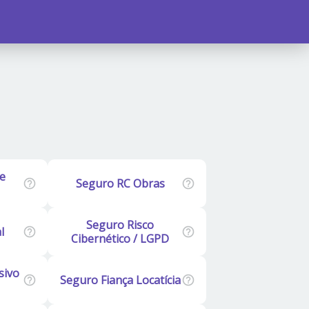
e
Seguro RC Obras
Seguro Risco
l
Cibernético / LGPD
sivo
Seguro Fiança Locatícia